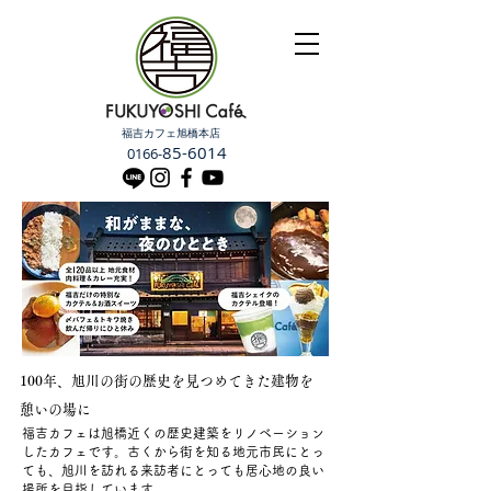
福吉カフェ旭橋本店
85-6014
0
166-
100年、​旭川の街の歴史を見つめてきた建物を
憩いの場に
福吉カフェは旭橋近くの歴史建築をリノベーション
したカフェです。古くから街を知る地元市民にとっ
ても、旭川を訪れる来訪者にとっても居心地の良い
場所を目指しています。
